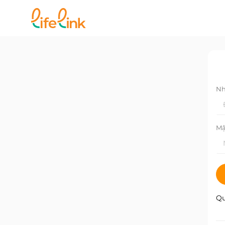
Nh
Mậ
Qu