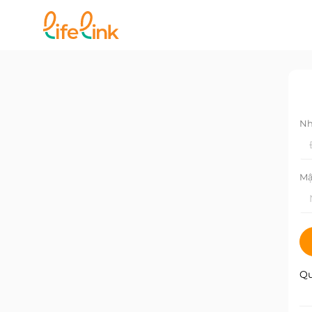
Nh
Mậ
Qu