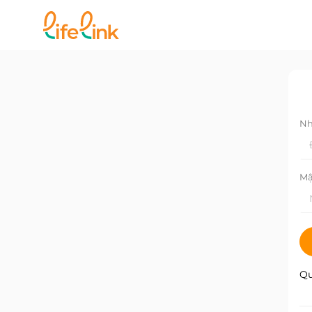
Nh
Mậ
Qu