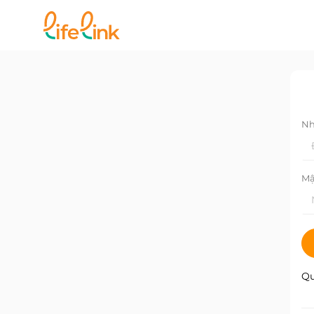
Nh
Mậ
Qu