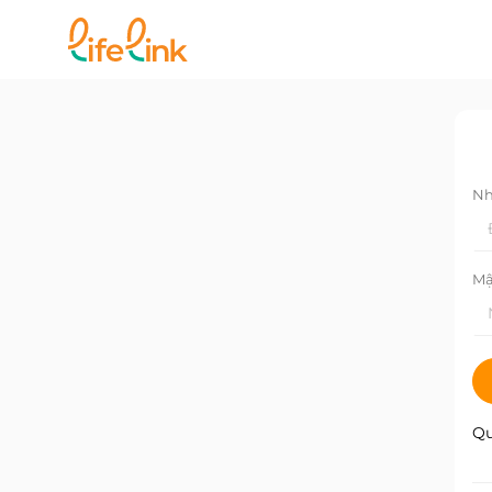
Nh
Mậ
Qu