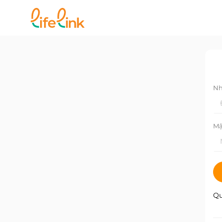
Nh
Mậ
Qu