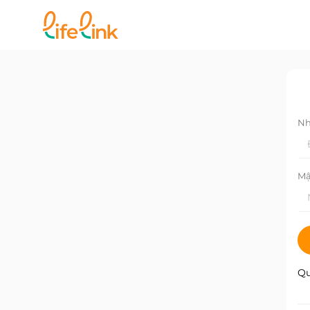
Nh
Mậ
Qu